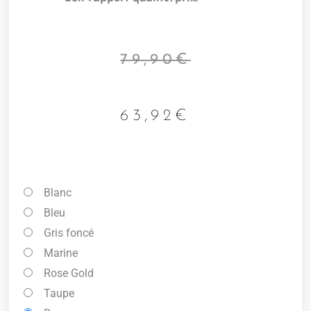
79,90
€
63,92
€
quantité
Blanc
de
Bleu
Valise
Gris foncé
cabine
Marine
rigide
Rose Gold
55cm
Taupe
Nice