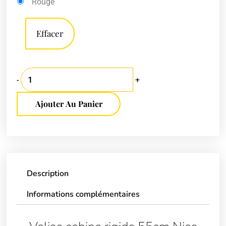
Rouge
de
Madisson
Effacer
-
+
Ajouter Au Panier
Description
Informations complémentaires