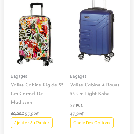
produit
a
plusieurs
variations.
Les
options
peuvent
être
choisies
Bagages
Bagages
sur
Valise Cabine Rigide 55
Valise Cabine 4 Roues
la
Cm Carmel De
55 Cm Light Kobe
page
Madisson
59,90
€
du
69,90
€
55,92
€
47,92
€
produit
Ajouter Au Panier
Choix Des Options