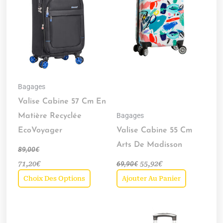
variations.
Les
options
peuvent
être
choisies
Bagages
sur
Valise Cabine 57 Cm En
la
Bagages
Matière Recyclée
page
EcoVoyager
Valise Cabine 55 Cm
du
Arts De Madisson
89,00
€
produit
71,20
€
69,90
€
55,92
€
Choix Des Options
Ajouter Au Panier
Ce