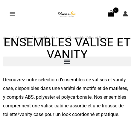
Aller
au
contenu
ENSEMBLES VALISE ET
Accueil
/
Bagages
/
Ensembles de valises
/ Ensemble Valise et Vanity
VANITY
caddie de course
Découvrez notre sélection d’ensembles de valises et vanity
case, disponibles dans une variété de motifs et de matières,
y compris ABS, polyester et polycarbonate.
Nos ensembles
comprennent une valise cabine assortie et une trousse de
toilette/vanity case pour un look coordonné et pratique.