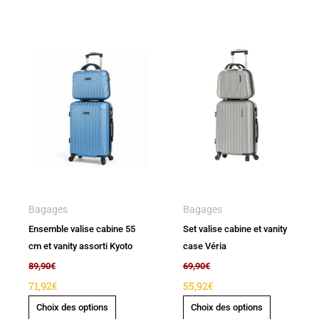
Ce
Ce
produit
produit
a
a
plusieurs
plusieurs
variations.
variations.
Les
Les
options
options
peuvent
peuvent
être
être
Bagages
Bagages
choisies
choisies
Ensemble valise cabine 55
Set valise cabine et vanity
sur
sur
cm et vanity assorti Kyoto
case Véria
la
la
89,90
€
69,90
€
page
page
71,92
€
55,92
€
du
du
Choix des options
Choix des options
produit
produit