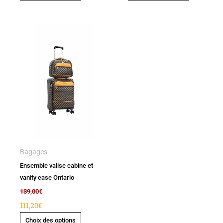
Ce
produit
a
plusieurs
variations.
Les
options
peuvent
être
Bagages
choisies
Ensemble valise cabine et
sur
vanity case Ontario
la
139,00
€
page
111,20
€
du
Choix des options