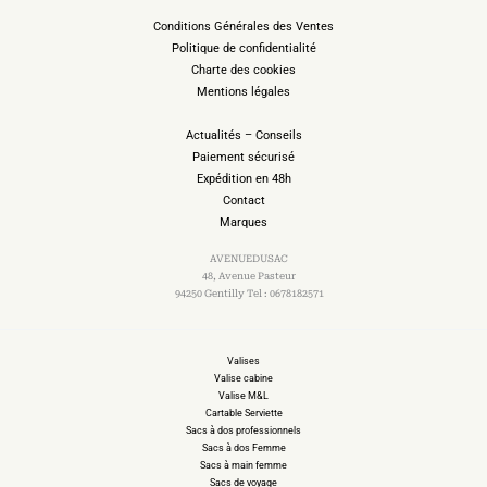
Conditions Générales des Ventes
Politique de confidentialité
Charte des cookies
Mentions légales
Actualités – Conseils
Paiement sécurisé
Expédition en 48h
Contact
Marques
AVENUEDUSAC
48, Avenue Pasteur
94250 Gentilly Tel : 0678182571
Valises
Valise cabine
Valise M&L
Cartable Serviette
Sacs à dos professionnels
Sacs à dos Femme
Sacs à main femme
Sacs de voyage