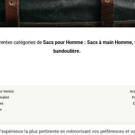
érentes catégories de
Sacs pour Homme
:
Sacs à main Homme
,
bandoulière
.
es Ventes
Act
tialité
P
ies
E
es
 l'expérience la plus pertinente en mémorisant vos préférences et v
Valise M&L
Cartable Serviette
Sacs à dos professionnels
Sacs à dos Femme
Sacs à main femme
Sacs 