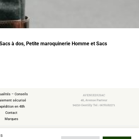
Sacs à dos
,
Petite maroquinerie Homme
et
Sacs
ualités – Conseils
AVENUEDUSAC
aiement sécurisé
48, Avenue Pasteur
94250 Gentilly Tel : 0678182571
xpédition en 48h
Contact
Marques
os
de voyage
Sacs Scolaires