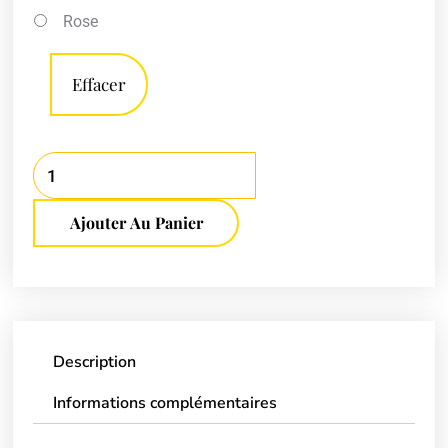
quantité
Rose
de
Ensemble
Effacer
de
2
valises
rigides
et
Ajouter Au Panier
vanity
Description
Informations complémentaires