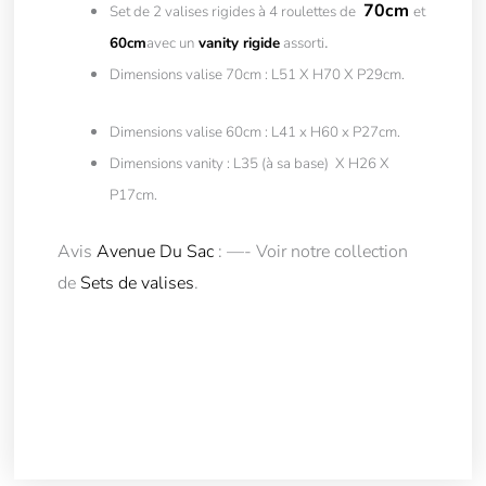
70cm
Set de 2 valises rigides à 4 roulettes de
et
.
60cm
avec un
vanity rigide
assort
i
Dimensions valise 70cm : L51 X H70 X P29cm.
Dimensions valise 60cm : L41 x H60 x P27cm.
Dimensions vanity : L35 (à sa base) X H26 X
P17cm.
Avis
Avenue Du Sac
: —- Voir notre collection
de
Sets de valises
.