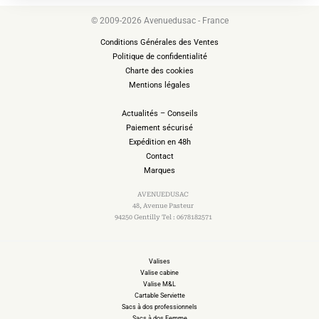
© 2009-2026 Avenuedusac - France
Conditions Générales des Ventes
Politique de confidentialité
Charte des cookies
Mentions légales
Actualités – Conseils
Paiement sécurisé
Expédition en 48h
Contact
Marques
AVENUEDUSAC
48, Avenue Pasteur
94250 Gentilly Tel : 0678182571
Valises
Valise cabine
Valise M&L
Cartable Serviette
Sacs à dos professionnels
Sacs à dos Femme