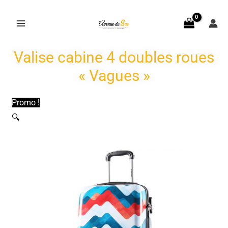
Aller
au
contenu
Valise cabine 4 doubles roues
« Vagues »
Promo !
🔍