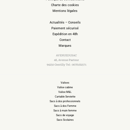
Charte des cookies
Mentions légales
Actualités – Conseils
Paiement sécurisé
Expédition en 48h
Contact
Marques
AVENUEDUSAC
48, Avenue Pasteur
94250 Gentilly Tel : 0678182571
Valises
Valise cabine
Valise M&L
Cartable Serviette
Sacs à dos professionnels
Sacs à dos Femme
Sacs à main femme
Sacs de voyage
Sacs Scolaires